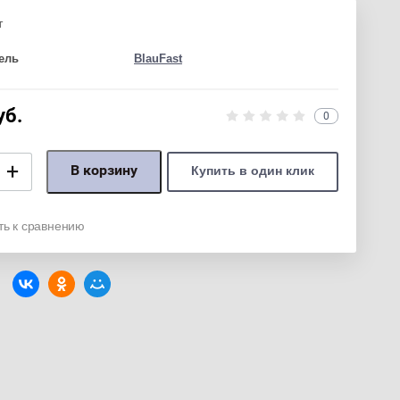
т
ель
BlauFast
уб.
0
+
В корзину
Купить в один клик
ть к сравнению
: