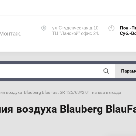
ы
ул.Студенческая д.10
Пон.-П
 Монтаж.
ТЦ "Ланской" офис 24.
Суб.-В
Парам
ния воздуха  Blauberg BlauFast SR 125/63×2 01  на два выхода
я воздуха Blauberg BlauFa