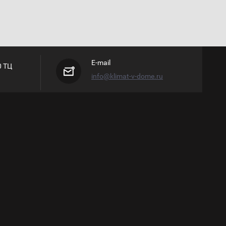
E-mail
0 ТЦ
info@klimat-v-dome.ru